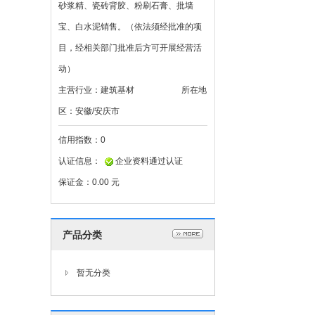
砂浆精、瓷砖背胶、粉刷石膏、批墙
宝、白水泥销售。（依法须经批准的项
目，经相关部门批准后方可开展经营活
动）
主营行业：
建筑基材
所在地
区：
安徽/安庆市
信用指数：
0
认证信息：
企业资料通过认证
保证金：
0.00 元
产品分类
暂无分类