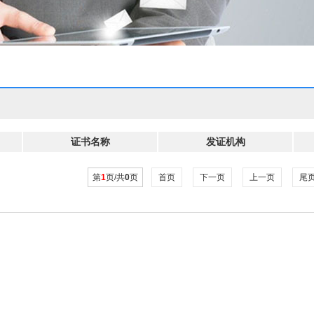
证书名称
发证机构
第
1
页/共
0
页
首页
下一页
上一页
尾