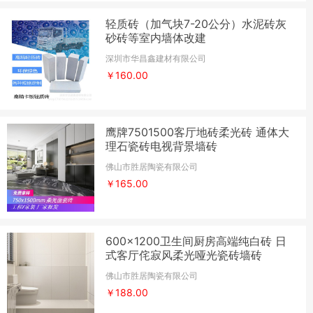
轻质砖（加气块7-20公分）水泥砖灰
砂砖等室内墙体改建
深圳市华昌鑫建材有限公司
￥160.00
鹰牌7501500客厅地砖柔光砖 通体大
理石瓷砖电视背景墙砖
佛山市胜居陶瓷有限公司
￥165.00
600x1200卫生间厨房高端纯白砖 日
式客厅侘寂风柔光哑光瓷砖墙砖
佛山市胜居陶瓷有限公司
￥188.00