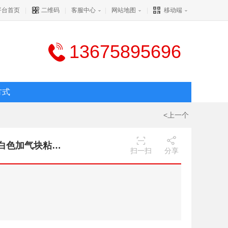
平台首页
|
二维码
|
客服中心
|
网站地图
|
移动端
13675895696
方式
<上一个
博亚粘合白色加气块粘结剂粉状粘接墙体建筑用白色加气块粘结剂
扫一扫
分享