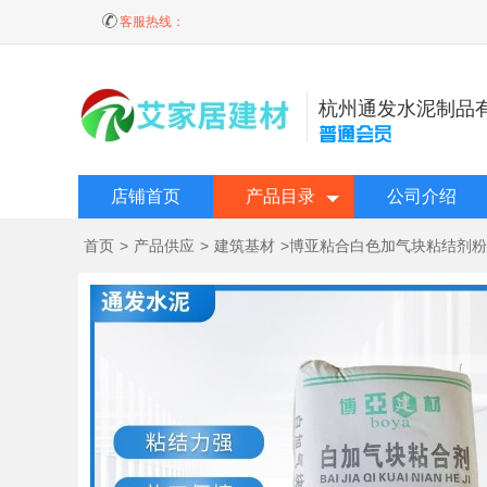
客服热线：
杭州通发水泥制品
店铺首页
产品目录
公司介绍
首页
>
产品供应
>
建筑基材
>
博亚粘合白色加气块粘结剂粉