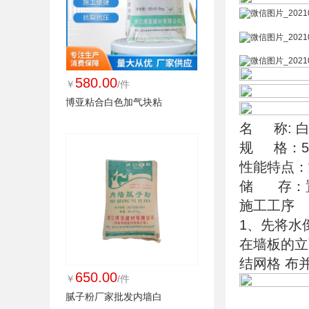
580.00
￥
/件
博亚粘合白色加气块粘
名     称
规     格：
性能特点：
储     
施工工序
1、先将水
在墙板的立
结网格 布
650.00
￥
/件
腻子粉厂家批发内墙白