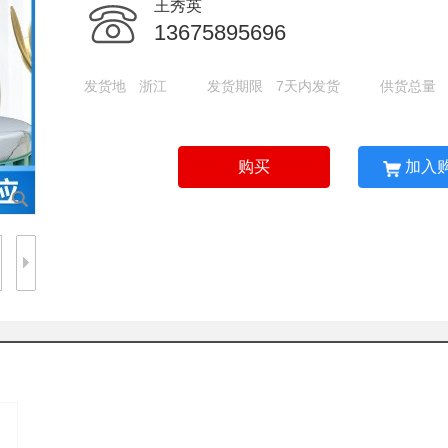
王秀英
13675895696
发货地
浙江
发货期限
7天内发货
供货总量
购买
加入