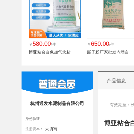
580.00
650.00
￥
/件
￥
/件
博亚粘合白色加气块粘
腻子粉厂家批发内墙白
产品信息
杭州通发水泥制品有限公司
有效期至：
身份验证
博亚粘合
未填写
注册资本：