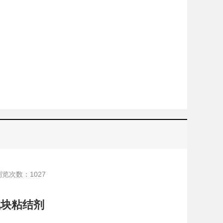
浏览次数：
1027
气块粘结剂