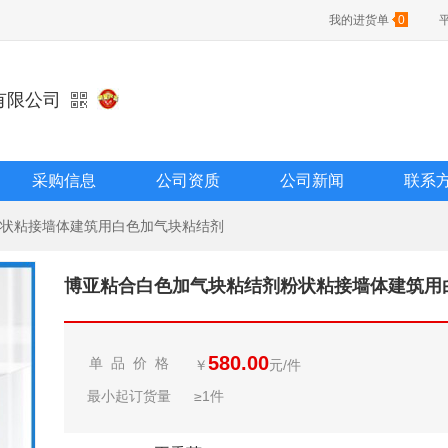
我的进货单
0
有限公司
采购信息
公司资质
公司新闻
联系
状粘接墙体建筑用白色加气块粘结剂
580.00
单 品 价 格
￥
元/件
最小起订货量
≥1件