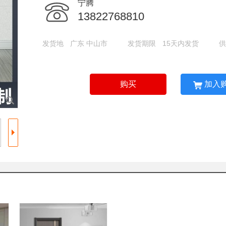
宁腾
13822768810
发货地
广东 中山市
发货期限
15天内发货
购买
加入