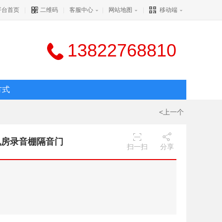
平台首页
|
二维码
|
客服中心
|
网站地图
|
移动端
13822768810
方式
<上一个
机房录音棚隔音门
扫一扫
分享