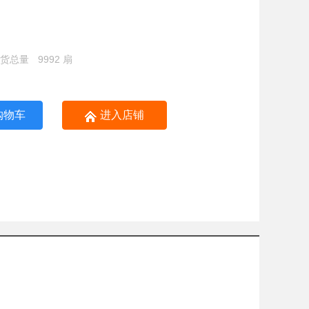
供货总量
9992 扇
购物车
进入店铺