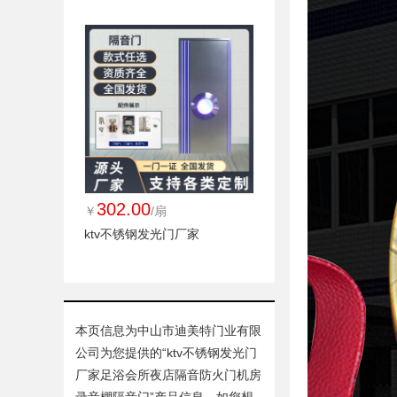
302.00
￥
/扇
ktv不锈钢发光门厂家
本页信息为中山市迪美特门业有限
公司为您提供的“
ktv不锈钢发光门
厂家足浴会所夜店隔音防火门机房