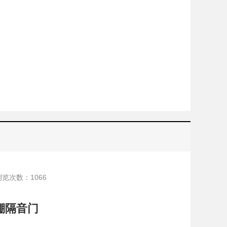
浏览次数：
1066
棚隔音门