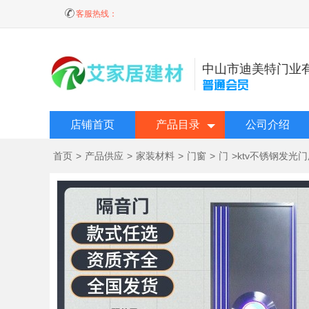
客服热线：
中山市迪美特门业
店铺首页
产品目录
公司介绍
首页
>
产品供应
>
家装材料
>
门窗
>
门
>
ktv不锈钢发