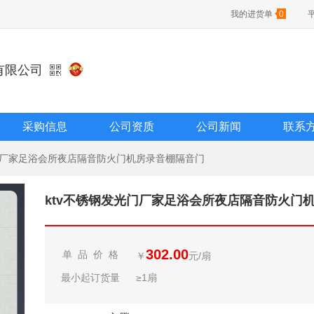
我的进货单
0
有限公司
采购信息
公司资质
公司新闻
联系
光门厂家足浴会所夜店隔音防火门机房录音棚隔音门
ktv不锈钢发光门厂家足浴会所夜店隔音防火门
302.00
单 品 价 格
￥
元/扇
最小起订货量
≥1扇