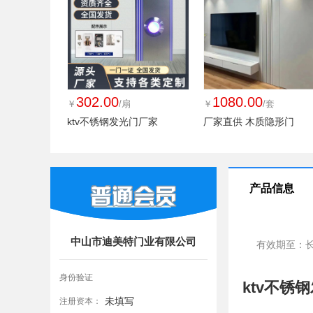
302.00
1080.00
￥
/扇
￥
/套
ktv不锈钢发光门厂家
厂家直供 木质隐形门
产品信息
中山市迪美特门业有限公司
有效期至：
身份验证
ktv不
未填写
注册资本：