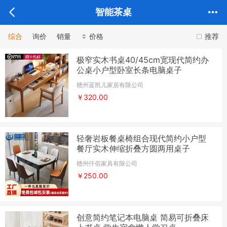
智能茶桌
综合
询价
销量
价格
推荐
极窄实木书桌40/45cm宽现代简约办
公桌小户型卧室长条电脑桌子
赣州蓝凯儿家居有限公司
￥320.00
轻奢岩板餐桌椅组合现代简约小户型
餐厅实木伸缩折叠方圆两用桌子
赣州仟佰家具有限公司
￥250.00
创意简约笔记本电脑桌 简易可折叠床