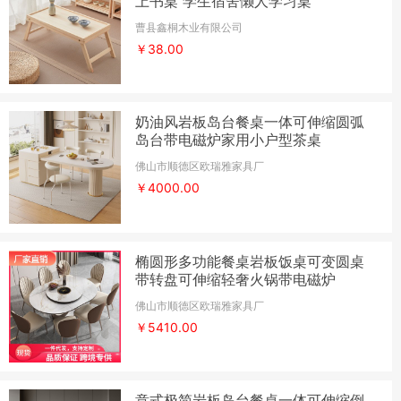
上书桌 学生宿舍懒人学习桌
曹县鑫桐木业有限公司
￥38.00
奶油风岩板岛台餐桌一体可伸缩圆弧
岛台带电磁炉家用小户型茶桌
佛山市顺德区欧瑞雅家具厂
￥4000.00
椭圆形多功能餐桌岩板饭桌可变圆桌
带转盘可伸缩轻奢火锅带电磁炉
佛山市顺德区欧瑞雅家具厂
￥5410.00
意式极简岩板岛台餐桌一体可伸缩倒